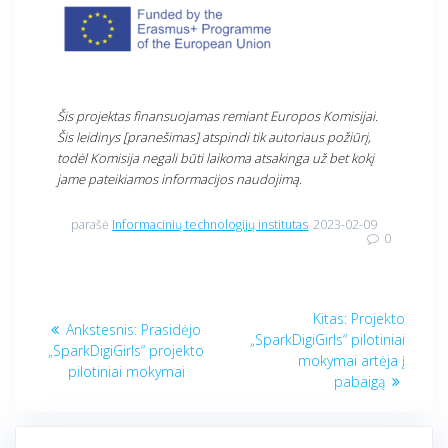
Šis projektas finansuojamas remiant Europos Komisijai.
Šis leidinys [pranešimas] atspindi tik autoriaus požiūrį,
todėl Komisija negali būti laikoma atsakinga už bet kokį
jame pateikiamos informacijos naudojimą.
parašė
Informacinių technologijų institutas
2023-02-09
0
Navigacija
Kitas
Kitas:
Projekto
Ankstesnis
Ankstesnis:
Prasidėjo
tarp
įrašas:
„SparkDigiGirls“ pilotiniai
įrašas:
„SparkDigiGirls“ projekto
mokymai artėja į
pilotiniai mokymai
įrašų
pabaigą