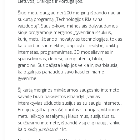
Lietuvos, Graikijos ir Portugalijos.
Šiuo metu daugiau nei 200 merginų išbando naujai
sukurtą programą „Technologijos išlaisvina
vaizduotę“. Sausio-kovo mėnesiais dalyvaudamos
šioje programoje merginos įgyvendina iššūkius,
kurių metu išbando inovatyvias technologijas, tokias
kaip dirbtinis intelektas, papildytoji realybė, daiktų
internetas, programavimas, 3D modeliavimas ir
spausdinimas, debesų kompiuterija, blokų
grandinė. Susipažįsta kaip jos veikia ir, svarbiausia,
kaip gali jas panaudoti savo kasdieniniame
gyvenime.
Šį kartą merginos minėdamos saugesnio interneto
savaitę buvo pakviestos išbandyti įvairias
interaktyvias užduotis susijusias su saugiu internetu.
Emoji pagalba perrašė duotas situacijas, viktorinos
metu ieškojo atsakymų į klausimus, susijusius su
sukčiavimu internete, išbandė visą eilę naujų įrankių
kaip
slido
,
jumboard
ir kt.