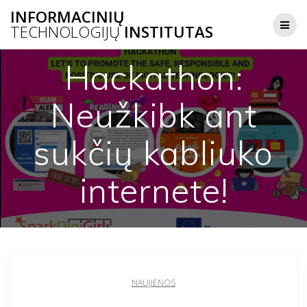
Skip
INFORMACINIŲ
to
TECHNOLOGIJŲ
INSTITUTAS
content
Hackathon:
Neužkibk ant
sukčių kabliuko
internete!
NAUJIENOS