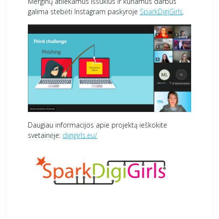
Merginų atliekamus iššūkius ir kuriamus darbus
galima stebėti Instagram paskyroje
SparkDigiGirls
.
Daugiau informacijos apie projektą ieškokite
svetainėje:
digigirls.eu/