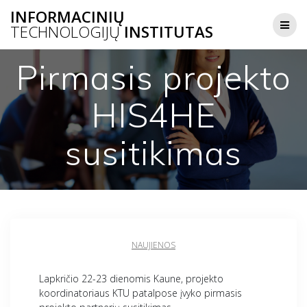
Skip
INFORMACINIŲ
to
TECHNOLOGIJŲ
INSTITUTAS
content
Pirmasis projekto
HIS4HE
susitikimas
NAUJIENOS
Lapkričio 22-23 dienomis Kaune, projekto
koordinatoriaus KTU patalpose įvyko pirmasis