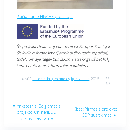
Plačiau apie HIS4HE projektą…
Šis projektas finansuojamas remiant Europos Komisijai.
Šis leidinys [pranešimas] atspindi tik autoriaus požiūrį,
todėl Komisija negali būti laikoma atsakinga už bet kokį
jame pateikiamos informacijos naudojimą.
parašė
Informacinių technologijų institutas
2016-11-28
0
Navigacija
Ankstesnis
Ankstesnis:
Baigiamasis
Kitas
Kitas:
Pirmasis projekto
tarp
įrašas:
projekto Online4EDU
įrašas:
3DP susitikimas
susitikimas Taline
įrašų