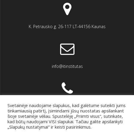
K. Petrausko g. 26-117 LT-44156 Kaunas
info@itinstitutas
Svetainėje naudojame slapukus, kad galėtume suteikti jums
+370 618 46396
tinkamiausią patirtį, įsimindami jūsų nuostatas apsilankant
šioje svetainėje vėliau. Spustelėję „Priimti visus“, sutinkate,
kad būtų naudojami VISI slapukai. Tačiau galite apsilankyti
„Slapukų nustatymai“ ir keisti pasirinkimus.