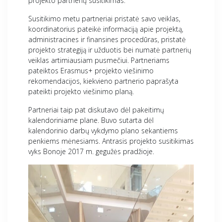
projekto partnerių susitikimas.
Susitikimo metu partneriai pristatė savo veiklas,
koordinatorius pateikė informaciją apie projektą,
administracines ir finansines procedūras, pristatė
projekto strategiją ir užduotis bei numatė partnerių
veiklas artimiausiam pusmečiui. Partneriams
pateiktos Erasmus+ projekto viešinimo
rekomendacijos, kiekvieno partnerio paprašyta
pateikti projekto viešinimo planą.
Partneriai taip pat diskutavo dėl pakeitimų
kalendoriniame plane. Buvo sutarta dėl
kalendorinio darbų vykdymo plano sekantiems
penkiems mėnesiams. Antrasis projekto susitikimas
vyks Bonoje 2017 m. gegužės pradžioje.