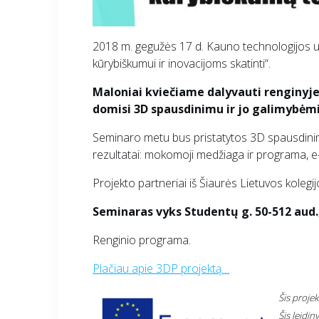
2018 m. gegužės 17 d. Kauno technologijos 
kūrybiškumui ir inovacijoms skatinti“.
Maloniai kviečiame dalyvauti renginyje 
domisi 3D spausdinimu ir jo galimybėmi
Seminaro metu bus pristatytos 3D spausdinim
rezultatai: mokomoji medžiaga ir programa, e
Projekto partneriai iš Šiaurės Lietuvos kolegi
Seminaras vyks Studentų g. 50-512 aud.,
Renginio programa.
Plačiau apie 3DP projektą…
Šis proje
Šis leidin