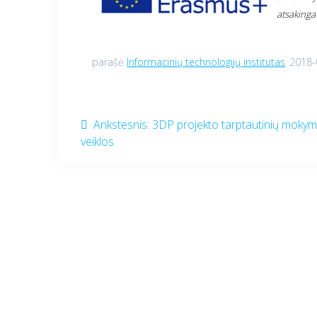
atsakinga
parašė
Informacinių technologijų institutas
2018-
Navigacija
Ankstesnis
Ankstesnis:
3DP projekto tarptautinių moky
įrašas:
veiklos
tarp
įrašų