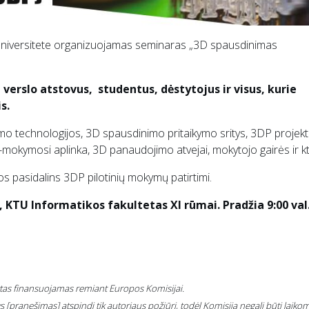
universitete organizuojamas seminaras „3D spausdinimas
verslo atstovus, studentus, dėstytojus ir visus, kurie
s.
o technologijos, 3D spausdinimo pritaikymo sritys, 3DP projek
-mokymosi aplinka, 3D panaudojimo atvejai, mokytojo gairės ir kt
jos pasidalins 3DP pilotinių mokymų patirtimi.
 KTU Informatikos fakultetas XI rūmai. Pradžia 9:00 val
ktas finansuojamas remiant Europos Komisijai.
ys [pranešimas] atspindi tik autoriaus požiūrį, todėl Komisija negali būti laiko