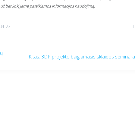
 už bet kokį jame pateikiamos informacijos naudojimą.
04-23
mų
Kitas
Kitas:
3DP projekto baigiamasis sklaidos seminar
įrašas: