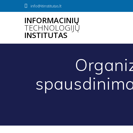
Skip
info@itinstitutas.lt
to
content
INFORMACINIŲ
TECHNOLOGIJŲ
INSTITUTAS
Organi
spausdinima