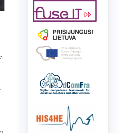
to
.
.
ma