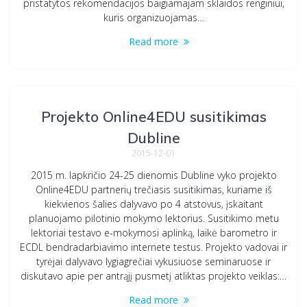
pristatytos rekomendacijos baigiamajam sklaidos renginiui,
kuris organizuojamas…
Read more
Projekto Online4EDU susitikimas
Dubline
2015-12-01
2015 m. lapkričio 24-25 dienomis Dubline vyko projekto
Online4EDU partnerių trečiasis susitikimas, kuriame iš
kiekvienos šalies dalyvavo po 4 atstovus, įskaitant
planuojamo pilotinio mokymo lektorius. Susitikimo metu
lektoriai testavo e-mokymosi aplinką, laikė barometro ir
ECDL bendradarbiavimo internete testus. Projekto vadovai ir
tyrėjai dalyvavo lygiagrečiai vykusiuose seminaruose ir
diskutavo apie per antrąjį pusmetį atliktas projekto veiklas:…
Read more