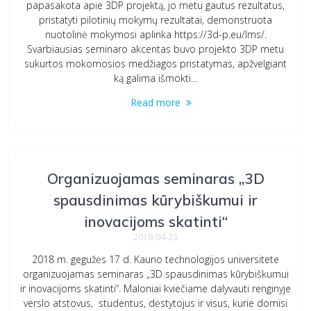
papasakota apie 3DP projektą, jo metu gautus rezultatus,
pristatyti pilotinių mokymų rezultatai, demonstruota
nuotolinė mokymosi aplinka https://3d-p.eu/lms/.
Svarbiausias seminaro akcentas buvo projekto 3DP metu
sukurtos mokomosios medžiagos pristatymas, apžvelgiant
ką galima išmokti…
Read more
Organizuojamas seminaras „3D
spausdinimas kūrybiškumui ir
inovacijoms skatinti“
2018-04-23
2018 m. gegužės 17 d. Kauno technologijos universitete
organizuojamas seminaras „3D spausdinimas kūrybiškumui
ir inovacijoms skatinti“. Maloniai kviečiame dalyvauti renginyje
verslo atstovus, studentus, dėstytojus ir visus, kurie domisi