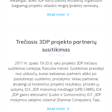
reikalingas: atlikti 3DP kurso pilotinį testavimą, organizuoti
baigiamąjį projekto sklaidos renginį (praktinį seminarą…
Read more
Trečiasis 3DP projekto partnerių
susitikimas
2017-10-23
2017 m. spalio 19-20 d. vyko projekto 3DP trečiasis
susitikimas Lenkijoje, Rzeszów mieste. Susitikimas prasidėjo
nuo užduočių, kurias kiekvienas partneris atliko po
paskutiniojo susitikimo, pristatymo. Vėliau partneriai,
atsakingi už konkrečius projekto rezultatus, pristatė jų
vystymą: IO3 „3DP mokomoji medžiaga“ (UPB CAMIS), IO4
„3DP gairės lektoriams“ (Ludor ir Somorrostro), IO7 „3DP
mokymosi valdymo sistema“ (Danmar Computers). Taip…
Read more