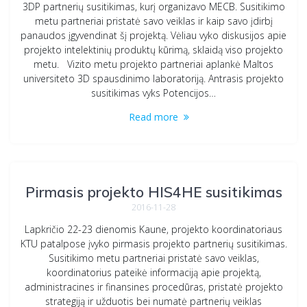
3DP partnerių susitikimas, kurį organizavo MECB. Susitikimo
metu partneriai pristatė savo veiklas ir kaip savo įdirbį
panaudos įgyvendinat šį projektą. Vėliau vyko diskusijos apie
projekto intelektinių produktų kūrimą, sklaidą viso projekto
metu. Vizito metu projekto partneriai aplankė Maltos
universiteto 3D spausdinimo laboratoriją. Antrasis projekto
susitikimas vyks Potencijos…
Read more
Pirmasis projekto HIS4HE susitikimas
2016-11-28
Lapkričio 22-23 dienomis Kaune, projekto koordinatoriaus
KTU patalpose įvyko pirmasis projekto partnerių susitikimas.
Susitikimo metu partneriai pristatė savo veiklas,
koordinatorius pateikė informaciją apie projektą,
administracines ir finansines procedūras, pristatė projekto
strategiją ir užduotis bei numatė partnerių veiklas