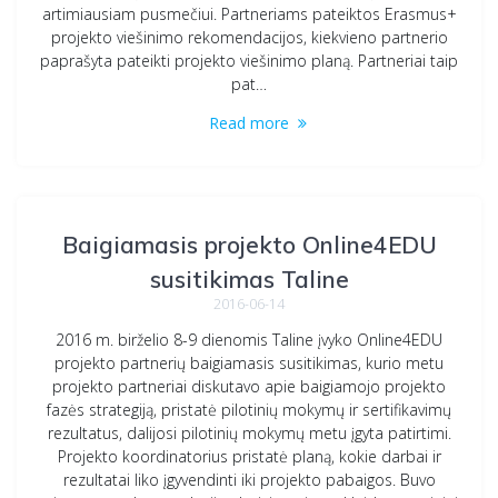
artimiausiam pusmečiui. Partneriams pateiktos Erasmus+
projekto viešinimo rekomendacijos, kiekvieno partnerio
paprašyta pateikti projekto viešinimo planą. Partneriai taip
pat…
Read more
Baigiamasis projekto Online4EDU
susitikimas Taline
2016-06-14
2016 m. birželio 8-9 dienomis Taline įvyko Online4EDU
projekto partnerių baigiamasis susitikimas, kurio metu
projekto partneriai diskutavo apie baigiamojo projekto
fazės strategiją, pristatė pilotinių mokymų ir sertifikavimų
rezultatus, dalijosi pilotinių mokymų metu įgyta patirtimi.
Projekto koordinatorius pristatė planą, kokie darbai ir
rezultatai liko įgyvendinti iki projekto pabaigos. Buvo