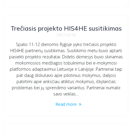
Trečiasis projekto HIS4HE susitikimas
2017-10-18
Spalio 11-12 dienomis Rygoje įvyko trečiasis projekto
HIS4HE partnerių susitikimas. Susitikimo metu buvo aptarti
pasiekti projekto rezultatai. Didelis dėmesys buvo skiriamas
mokomosios medžiagos tobulinimui bei e-mokymosi
platformos adaptavimui Lietuvoje ir Latvijoje. Partneriai taip
pat daug diskutavo apie pilotinius mokymus, dalijosi
patirtimi apie anksčiau atliktus mokymus, iškylančias
problemas bei jų sprendimo variantus. Partneriai numatė
savo veiklas…
Read more