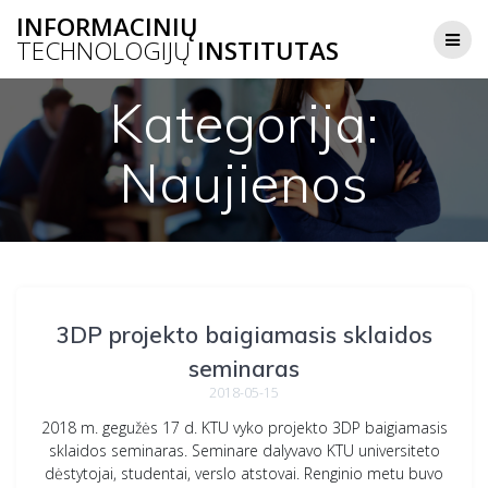
Skip
INFORMACINIŲ
to
TECHNOLOGIJŲ
INSTITUTAS
content
Kategorija:
Naujienos
3DP projekto baigiamasis sklaidos
seminaras
2018-05-15
2018 m. gegužės 17 d. KTU vyko projekto 3DP baigiamasis
sklaidos seminaras. Seminare dalyvavo KTU universiteto
dėstytojai, studentai, verslo atstovai. Renginio metu buvo