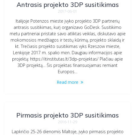
Antrasis projekto 3DP susitikimas
2017-06-01
Italijoje Potenzos mieste įvyko projekto 3DP partnerių
antrasis susitikimas, kurį organizavo GoDesk. Susitikimo
metu partneriai pristatė savo atliktas veiklas, diskutavo apie
mokomosios medžiagos ir testų kūrimą, projekto sklaidą ir
kt. Trečiasis projekto susitikimas vyks Rzeszow mieste,
Lenkijoje 2017 m. spalio mėn. Daugiau informacijos apie
projektą: https://itinstitutas.lt/3dp-projektas/ Plačiau apie
3DP projektą… Šis projektas finansuojamas remiant
Europos…
Read more
Pirmasis projekto 3DP susitikimas
2016-11-29
Lapkričio 25-26 dienomis Maltoje, įvyko pirmasis projekto