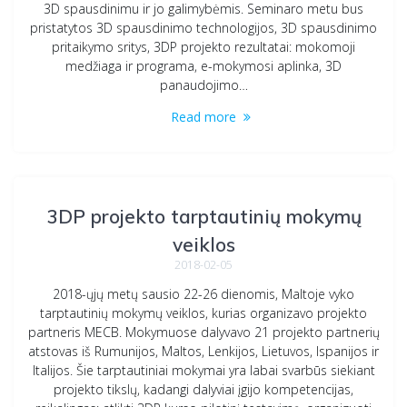
3D spausdinimu ir jo galimybėmis. Seminaro metu bus
pristatytos 3D spausdinimo technologijos, 3D spausdinimo
pritaikymo sritys, 3DP projekto rezultatai: mokomoji
medžiaga ir programa, e-mokymosi aplinka, 3D
panaudojimo…
Read more
3DP projekto tarptautinių mokymų
veiklos
2018-02-05
2018-ųjų metų sausio 22-26 dienomis, Maltoje vyko
tarptautinių mokymų veiklos, kurias organizavo projekto
partneris MECB. Mokymuose dalyvavo 21 projekto partnerių
atstovas iš Rumunijos, Maltos, Lenkijos, Lietuvos, Ispanijos ir
Italijos. Šie tarptautiniai mokymai yra labai svarbūs siekiant
projekto tikslų, kadangi dalyviai įgijo kompetencijas,